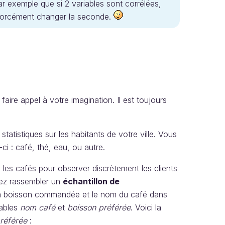
r exemple que si 2 variables sont corrélées,
as forcément changer la seconde.
ire appel à votre imagination. Il est toujours
statistiques sur les habitants de votre ville. Vous
ci : café, thé, eau, ou autre.
les cafés pour observer discrètement les clients
tez rassembler un
échantillon de
 la boisson commandée et le nom du café dans
iables
nom café
et
boisson préférée
. Voici la
préférée
: