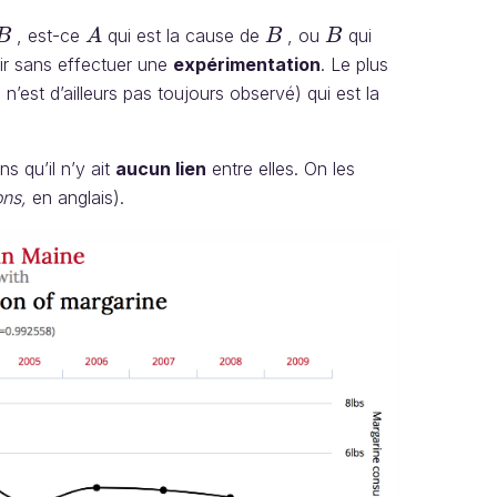
, est-ce
qui est la cause de
, ou
qui
B
A
B
B
B
A
B
B
oir sans effectuer une
expérimentation
. Le plus
 n’est d’ailleurs pas toujours observé) qui est la
s qu’il n’y ait
aucun lien
entre elles. On les
ons,
en anglais).