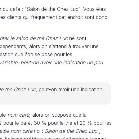
 du café : "Salon de thé Chez Luc". Vous êtes
es clients qui fréquentent cet endroit sont donc
nter le salon de thé Chez Luc
ne sont
dépendants, alors on s’attend à trouver une
estion que l'on se pose pour les
variable, peut-on avoir une indication un peu
de thé Chez Luc
, peut-on avoir une indication
able
nom café
, alors on suppose que la
 % pour le café, 30 % pour le thé et 20 % pour les
iable
nom café
(ici :
Salon de thé Chez Luc
),
le
boisson préférée
; ici on s'attendra à trouver