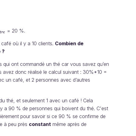
= 20 %.
u
t
r
e
t
r
e
afé où il y a 10 clients.
Combien de
 ?
es qui ont commandé un thé car vous savez qu’en
avez donc réalisé le calcul suivant : 30%*10 =
c un café, et 2 personnes avec d’autres
 du thé, et seulement 1 avec un café ! Cela
l y a 90 % de personnes qui boivent du thé. C'est
lièrement pour savoir si ce 90 % se confirme de
te à peu près
constant
même après de