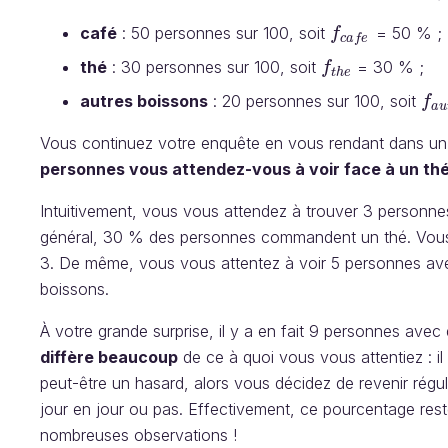
café
: 50 personnes sur 100, soit
= 50 % ;
f
f
c
a
f
e
c
a
f
e
thé
: 30 personnes sur 100, soit
= 30 % ;
f
f
t
h
e
t
h
e
autres boissons
: 20 personnes sur 100, soit
f
f
a
a
u
Vous continuez votre enquête en vous rendant dans un c
personnes vous attendez-vous à voir face à un thé
Intuitivement, vous vous attendez à trouver 3 personn
général, 30 % des personnes commandent un thé. Vous 
3. De même, vous vous attentez à voir 5 personnes ave
boissons.
À votre grande surprise, il y a en fait 9 personnes avec
diffère beaucoup
de ce à quoi vous vous attentiez : i
peut-être un hasard, alors vous décidez de revenir régu
jour en jour ou pas. Effectivement, ce pourcentage res
nombreuses observations !