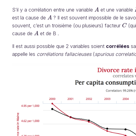
S’il y a corrélation entre une variable
et une variable
A
A
est la cause de
? Il est souvent impossible de le sav
A
A
souvent, c’est un troisième (ou plusieurs) facteur
(qui
C
C
cause de
et de B .
A
A
Il est aussi possible que 2 variables soient
corrélées
san
appelle les
corrélations fallacieuses
(
spurious correlati