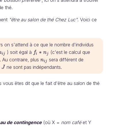
e thé.
ment
"être au salon de thé Chez Luc"
. Voici ce
s on s'attend à ce que le nombre d'individus
∗
) soit égal à
(c'est le calcul que
n
f
n
n
i
j
f
i
∗
n
j
i
j
i
j
 Au contraire, plus
sera différent de
n
n
i
j
i
j
t
ne sont pas indépendants.
J
J
s vous êtes dit que le fait d'être au salon de thé
eau de contingence
(où X =
nom café
et Y