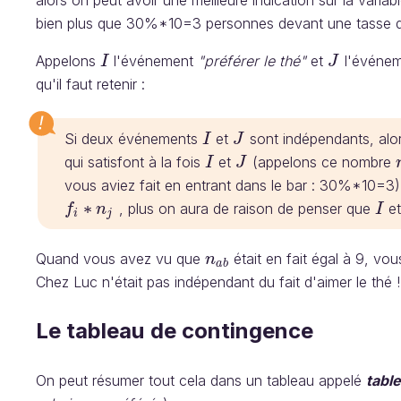
bien plus que 30%*10=3 personnes devant une tasse d
Appelons
l'événement
"préférer le thé"
et
l'événe
I
J
I
J
qu'il faut retenir :
Si deux événements
et
sont indépendants, alor
I
J
I
J
qui satisfont à la fois
et
(appelons ce nombre
I
J
I
J
vous aviez fait en entrant dans le bar : 30%*10=3).
∗
, plus on aura de raison de penser que
e
f
n
I
f
i
∗
n
j
I
i
j
Quand vous avez vu que
était en fait égal à 9, vou
n
n
a
b
a
b
Chez Luc n'était pas indépendant du fait d'aimer le thé !
Le tableau de contingence
On peut résumer tout cela dans un tableau appelé
tabl