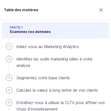
Table des matières
Analysez des données marketing
PARTIE 1
Examinez vos données
Initiez-vous au Marketing Analytics
Mettez en place votre SIM
1
Identifiez les outils marketing utiles à votre
2
analyse
Bienvenue sur l’école 100% en ligne des métiers qui
ont de l’avenir.
Segmentez votre base clients
3
Bénéficiez gratuitement de toutes les fonctionnalités
de ce cours (quiz, vidéos, accès illimité à tous les
Calculez la valeur à long terme de vos clients
chapitres) avec un compte.
4
Créer un compte ou se connecter
Entraînez-vous à utiliser la CLTV pour affiner vos
5
choix d'investissement