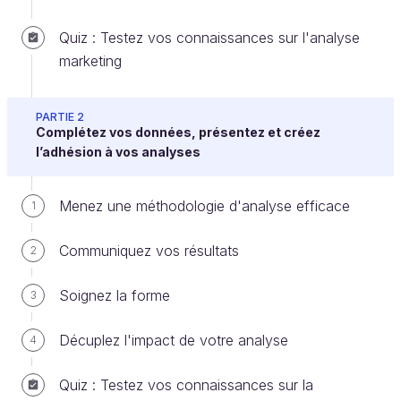
Quiz : Testez vos connaissances sur l'analyse
Vous verrez que les projets de mise en place SIM
marketing
peuvent s’avérer longs et semés d’embuches. Dans
ce chapitre, je vais vous donner quelques bonnes
pratiques et une méthodologie pour faire de votre
PARTIE 2
projet de SIM un véritable succès !
Complétez vos données, présentez et créez
l’adhésion à vos analyses
Objectifs et stratégie
Menez une méthodologie d'analyse efficace
1
La première étape consiste à
définir ses objectifs
et sa stratégie
. C’est vraiment primordial pour la
Communiquez vos résultats
2
réussite du projet car c’est à ce niveau que vous
pourrez évaluer les ressources financières et
Soignez la forme
3
humaines que vous serez prêt à allouer pour
atteindre vos objectifs.
Décuplez l'impact de votre analyse
4
Quiz : Testez vos connaissances sur la
Ce sont également ces objectifs qui vont