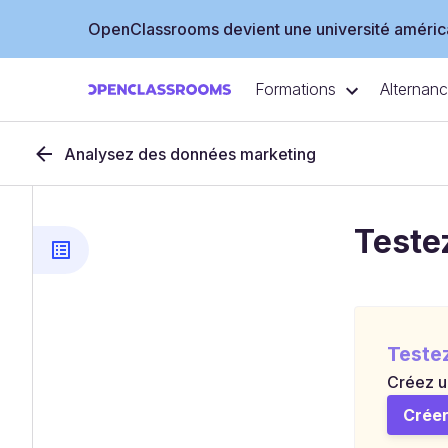
OpenClassrooms devient une université américa
Formations
Alternan
Analysez des données marketing
Teste
Teste
Créez u
Créer