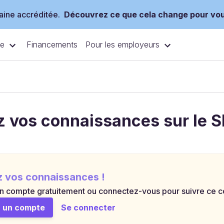
ine accréditée.
Découvrez ce que cela change pour vo
ce
Pour les employeurs
Financements
z vos connaissances sur le 
z vos connaissances !
n compte gratuitement ou connectez-vous pour suivre ce cou
 un compte
Se connecter