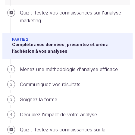
Créer un compte ou se connecter
Quiz : Testez vos connaissances sur l'analyse
marketing
À vous de jouer
PARTIE 2
Complétez vos données, présentez et créez
Pour vous entraîner, réalisez cet exercice
l’adhésion à vos analyses
étape par étape. Une fois terminé, vous
pouvez comparer votre travail avec les pistes
Menez une méthodologie d'analyse efficace
1
que je vous propose.
Communiquez vos résultats
2
Vous êtes marketing analyst chez Easyfood, une
entreprise qui met en relation des restaurants et des
Soignez la forme
3
clients qui veulent se faire livrer des repas à domicile
ou sur leur lieu de travail.
Décuplez l'impact de votre analyse
4
Vous avez proposé une
stratégie
Quiz : Testez vos connaissances sur la
d’acquisition
qui génère beaucoup de nouveaux