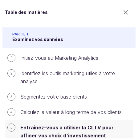
Table des matières
Analysez des données marketing
PARTIE 1
Examinez vos données
Initiez-vous au Marketing Analytics
Entraînez-vous à utiliser la CLTV
1
pour affiner vos choix
Identifiez les outils marketing utiles à votre
2
d'investissement
analyse
Segmentez votre base clients
3
Bienvenue sur l’école 100% en ligne des métiers qui
Calculez la valeur à long terme de vos clients
4
ont de l’avenir.
Bénéficiez gratuitement de toutes les fonctionnalités
Entraînez-vous à utiliser la CLTV pour
de ce cours (quiz, vidéos, accès illimité à tous les
5
chapitres) avec un compte.
affiner vos choix d'investissement