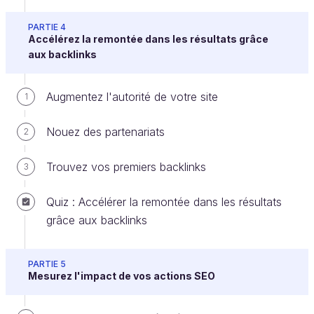
Dans la majorité du cours, vous trouverez :
PARTIE 4
Accélérez la remontée dans les résultats grâce
une
vidéo
d'introduction qui fait la
aux backlinks
synthèse des principales informations à
retenir ;
Augmentez l'autorité de votre site
1
du
texte
qui permet d'aller plus loin : il
récapitule ce qui est dit dans la vidéo
Nouez des partenariats
2
mais surtout, il apporte des explications
complémentaires et des exemples
Trouvez vos premiers backlinks
3
concrets et il présente des outils en plus
de détails.
Quiz : Accélérer la remontée dans les résultats
des screencasts réalisés par
Pauline
grâce aux backlinks
Fayet
,
Consultant SEO
, pour vous
aider à mieux comprendre comment
utiliser les outils.
PARTIE 5
Mesurez l'impact de vos actions SEO
Et à la fin de chaque partie du cours, vous
trouverez : un
quiz
pour vous permettre de