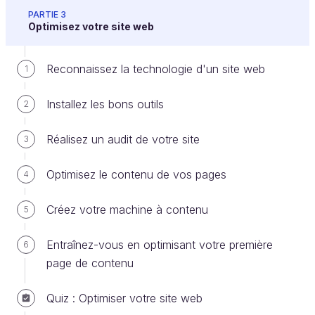
mots ou expressions-clés, et à optimiser votre site
PARTIE 3
web. Puis, vous verrez comment accélérer la
Optimisez votre site web
remontée dans les résultats grâce aux backlinks et à
mesurer l'impact de vos actions SEO.
Reconnaissez la technologie d'un site web
1
C’est parti pour transformer votre site en un puissant
Installez les bons outils
2
outil de visibilité !
Réalisez un audit de votre site
3
Découvrez le fonctionnement du cours
Connaissez-vous le principe d'un cours en ligne sur
Optimisez le contenu de vos pages
4
OpenClassrooms ?
Créez votre machine à contenu
5
Ce cours suit une progression logique que l'on a
séquencée en 5 parties. Chaque partie contient
Entraînez-vous en optimisant votre première
6
plusieurs chapitres, qu'il est préférable de suivre
page de contenu
dans l'ordre.
Quiz : Optimiser votre site web