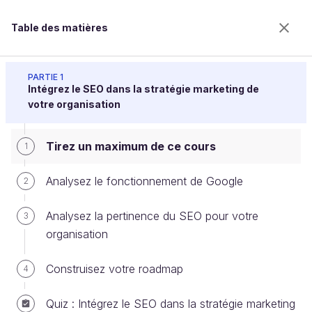
Table des matières
Augmentez votre trafic grâce au référencement
naturel (SEO)
PARTIE 1
Intégrez le SEO dans la stratégie marketing de
votre organisation
Tirez un maximum de ce cours
Tirez un maximum de ce cours
1
Analysez le fonctionnement de Google
2
Bienvenue sur l’école 100% en ligne des métiers qui
ont de l’avenir.
Analysez la pertinence du SEO pour votre
3
Bénéficiez gratuitement de toutes les fonctionnalités
organisation
de ce cours (quiz, vidéos, accès illimité à tous les
chapitres) avec un compte.
Construisez votre roadmap
4
Créer un compte ou se connecter
Quiz : Intégrez le SEO dans la stratégie marketing