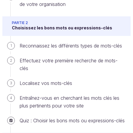
de votre organisation
PARTIE 2
Choisissez les bons mots ou expressions-clés
Reconnaissez les différents types de mots-clés
1
Introduction au cours
Effectuez votre première recherche de mots-
Bonjour et bienvenue dans ce cours dédié à
2
clés
l'augmentation de votre trafic grâce au
référencement naturel, plus communément appelé
Localisez vos mots-clés
3
SEO (Search Engine Optimization).
Au fil de ce cours, nous allons explorer ensemble les
Entraînez-vous en cherchant les mots clés les
4
techniques essentielles pour améliorer la visibilité de
plus pertinents pour votre site
votre site web sur les moteurs de recherche. Vous
apprendrez à intégrer le SEO dans la stratégie
Quiz : Choisir les bons mots ou expressions-clés
marketing de votre organisation, à choisir les bons