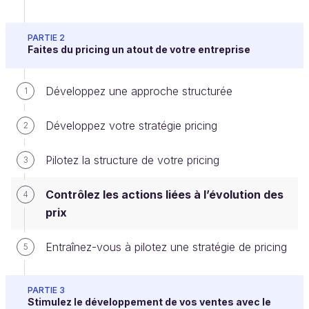
PARTIE 2
Faites du pricing un atout de votre entreprise
Pilotez l’activité pricing au quotidien
Au sein de l’entreprise, si vous êtes en charge du
Développez une approche structurée
1
pricing, vous avez un rôle clé dans :
Développez votre stratégie pricing
2
La définition du
plan d’action
et de la
politique tarifaire
à destination du réseau
Pilotez la structure de votre pricing
3
commercial.
Contrôlez les actions liées à l’évolution des
4
L’
analyse et le contrôle
de l’impact des
prix
actions menées.
La mise en œuvre d’
actions correctives
en
Entraînez-vous à pilotez une stratégie de pricing
5
cas de déviation des résultats de l’entreprise
par rapport aux objectifs fixés.
PARTIE 3
Le suivi des
outils de simulation tarifaire
et
Stimulez le développement de vos ventes avec le