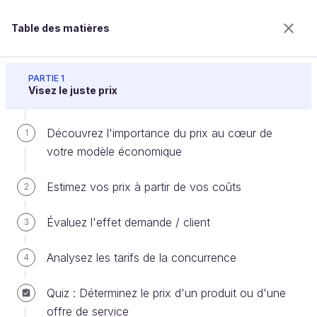
Table des matières
Maîtrisez votre politique de prix
PARTIE 1
Visez le juste prix
Découvrez l'importance du prix au cœur de
Contrôlez les actions liées à
1
votre modèle économique
l’évolution des prix
Estimez vos prix à partir de vos coûts
2
Bienvenue sur l’école 100% en ligne des métiers qui
Évaluez l'effet demande / client
3
ont de l’avenir.
Bénéficiez gratuitement de toutes les fonctionnalités
Analysez les tarifs de la concurrence
4
de ce cours (quiz, vidéos, accès illimité à tous les
chapitres) avec un compte.
Quiz : Déterminez le prix d'un produit ou d'une
Créer un compte ou se connecter
offre de service