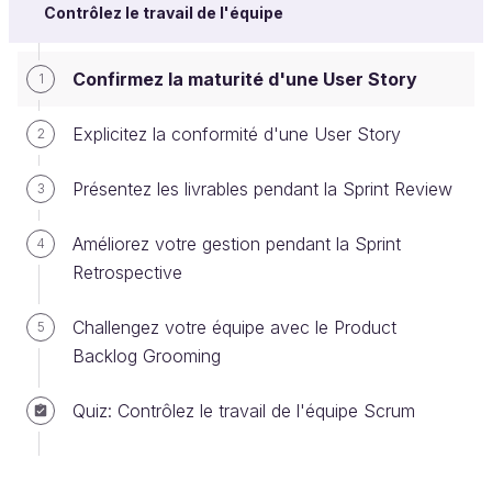
Contrôlez le travail de l'équipe
l'équipe.
Commencez par analyser les besoins exprimés par
Confirmez la maturité d'une User Story
1
votre client et vos utilisateurs. Formalisez ensuite
votre cadre de travail avec le modèle Scrum. Votre
Explicitez la conformité d'une User Story
2
but est de
lister avec l'équipe
l'ensemble des
fonctionnalités, en limitant d'abord au maximum
Présentez les livrables pendant la Sprint Review
3
votre niveau de précision.
Améliorez votre gestion pendant la Sprint
4
Vous ne devez pas perdre de temps à détailler
Retrospective
toutes les User Stories pendant l'étape de
préparation. En gestion de projet agile, le
Challengez votre équipe avec le Product
5
Product Backlog n'est jamais figé. Ce n'est ni
Backlog Grooming
un cahier des charges ni un contrat. Vous
Quiz: Contrôlez le travail de l'équipe Scrum
pourrez toujours affiner les formulations
pendant votre gestion du projet.