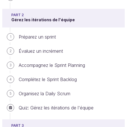
PART 2
Gérez les itérations de l'équipe
Dans ce chapitre, je vais insister sur
la distinction
entre votre préparation et votre gestion de
Préparez un sprint
1
projet
. Vous devez commencer par vérifier que le
Product Backlog est bien exploitable. 🚀
Évaluez un incrément
2
La préparation des User Stories
Accompagnez le Sprint Planning
3
Le Product Backlog doit être correctement défini
Complétez le Sprint Backlog
avant le début de votre gestion de projet. Vous
4
répondrez donc à
deux impératifs essentiels
lors
Organisez la Daily Scrum
5
de votre préparation :
La collecte et l'étude des besoins
du
Quiz: Gérez les itérations de l'équipe
produit ou service.
La définition d'un langage commun
avec
PART 3