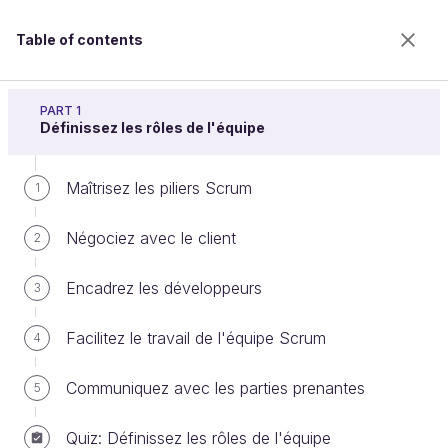
Table of contents
Gérez votre projet avec une équipe Scrum
PART 1
Définissez les rôles de l'équipe
Maîtrisez les piliers Scrum
Confirmez la maturité d'une User
1
Story
Négociez avec le client
2
Encadrez les développeurs
3
Welcome to the 100% online school for careers with
a future.
Facilitez le travail de l'équipe Scrum
4
Get free access to all the features of this course
(quizzes, videos, unlimited access to all chapters) by
Communiquez avec les parties prenantes
5
creating an account.
Create an account or log in
Quiz: Définissez les rôles de l'équipe