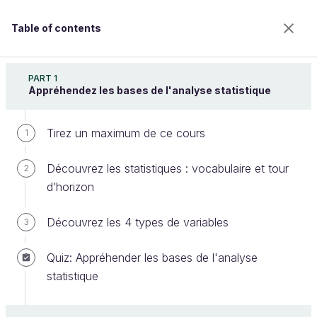
Table of contents
Nettoyez et analysez votre jeu de données
PART 1
Appréhendez les bases de l'analyse statistique
Tirez un maximum de ce cours
Représentez la distribution
1
empirique d'une variable
Découvrez les statistiques : vocabulaire et tour
2
d’horizon
Welcome to the 100% online school for careers with
Découvrez les 4 types de variables
3
a future.
Get free access to all the features of this course
Quiz: Appréhender les bases de l'analyse
(quizzes, videos, unlimited access to all chapters) by
statistique
creating an account.
Create an account or log in