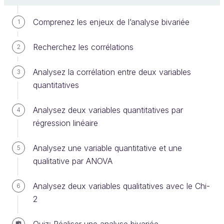
Comprenez les enjeux de l’analyse bivariée
1
Recherchez les corrélations
2
Analysez la corrélation entre deux variables
3
quantitatives
La colonne categ
Mais il faut avouer que c'est assez illisible !
En
Analysez deux variables quantitatives par
4
plus, il est fréquent d'avoir des échantillons de 1 000
régression linéaire
individus ou plus. Une colonne avec 1 000 valeurs
dedans, c'est très moche et très difficile à
Analysez une variable quantitative et une
5
interpréter. Il y a une solution bien meilleure, qui
qualitative par ANOVA
consiste à dire :
Analysez deux variables qualitatives avec le Chi-
6
Il y a 39 fois la valeur COURSES, 212 fois la valeur
2
AUTRE, 21 fois la valeur TRANSPORT, etc.