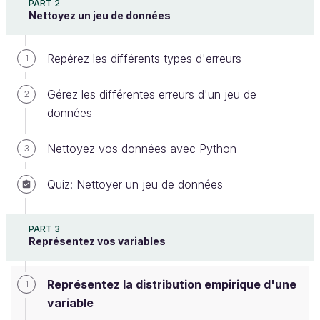
PART 2
Nettoyez un jeu de données
Repérez les différents types d'erreurs
1
Tous les bouts de code
présentés dans
cette partie seront menés sur
le jeu de
Gérez les différentes erreurs d'un jeu de
2
données des transactions bancaires
données
présenté au tout début de ce cours. Ils font
directement suite au nettoyage qui a été
Nettoyez vos données avec Python
3
réalisé au chapitre précédent sur ce dernier,
vous trouverez dans tous les cas l'ensemble
Quiz: Nettoyer un jeu de données
de ce code, que soit en version R ou Python
dans les notebook corrigés.
PART 3
Représentez vos variables
Maintenant que nous avons un jeu de données bien
propre, nous pouvons nous concentrer un peu plus
Représentez la distribution empirique d'une
1
sur l'analyse de nos variables. Une des premières
variable
questions qui viendraient serait alors : comment