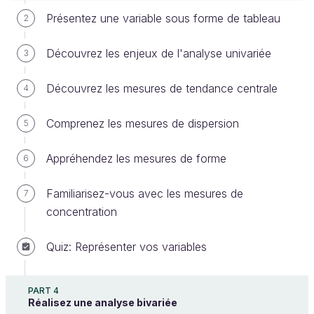
peut-on représenter une variable ?
Présentez une variable sous forme de tableau
2
Jusqu'à maintenant, nous avons vu
Découvrez les enjeux de l'analyse univariée
3
comment afficher un échantillon de transactions
bancaires (sous forme de tableau où chaque ligne
Découvrez les mesures de tendance centrale
4
représente un individu, et chaque colonne une
variable). Pour représenter la variable
categ
par
Comprenez les mesures de dispersion
5
exemple, on pourrait sélectionner la
colonne
categ
du tableau, et l'afficher telle quelle :
Appréhendez les mesures de forme
6
Familiarisez-vous avec les mesures de
7
concentration
Quiz: Représenter vos variables
PART 4
Réalisez une analyse bivariée