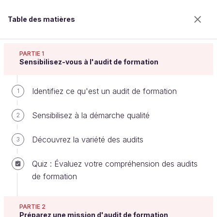
Table des matières
Menez un audit de formation
PARTIE 1
Sensibilisez-vous à l'audit de formation
Identifiez ce qu'est un audit de formation
Formulez un rapport d'audit précis
1
et opérationnel
Sensibilisez à la démarche qualité
2
Découvrez la variété des audits
3
Bienvenue sur l’école 100% en ligne des métiers qui
ont de l’avenir.
Quiz : Évaluez votre compréhension des audits
Bénéficiez gratuitement de toutes les fonctionnalités
de formation
de ce cours (quiz, vidéos, accès illimité à tous les
chapitres) avec un compte.
PARTIE 2
Créer un compte ou se connecter
Préparez une mission d'audit de formation