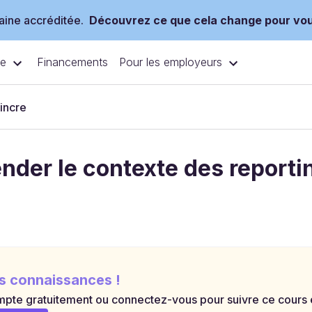
ine accréditée.
Découvrez ce que cela change pour vo
ce
Pour les employeurs
Financements
incre
der le contexte des reporti
s connaissances !
pte gratuitement ou connectez-vous pour suivre ce cours et