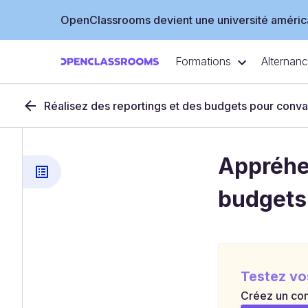
OpenClassrooms devient une université américa
Formations
Alternan
Réalisez des reportings et des budgets pour conva
Appréhen
budgets
Testez vo
Créez un com