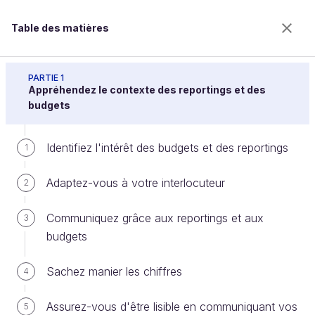
Table des matières
Réalisez des reportings et des budgets pour
convaincre
PARTIE 1
Appréhendez le contexte des reportings et des
budgets
Appréhendez les coûts de
Identifiez l'intérêt des budgets et des reportings
1
personnel
Adaptez-vous à votre interlocuteur
2
Bienvenue sur l’école 100% en ligne des métiers qui
Communiquez grâce aux reportings et aux
3
ont de l’avenir.
budgets
Bénéficiez gratuitement de toutes les fonctionnalités
de ce cours (quiz, vidéos, accès illimité à tous les
Sachez manier les chiffres
4
chapitres) avec un compte.
Créer un compte ou se connecter
Assurez-vous d'être lisible en communiquant vos
5