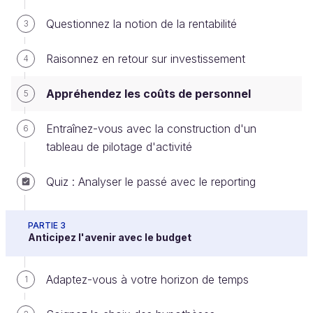
Questionnez la notion de la rentabilité
3
Les coûts de personnel comprennent les
rémunérations versées aux dirigeants et aux
Raisonnez en retour sur investissement
4
salariés, les charges sociales salariales et les
charges patronales. Vous pouvez récupérer le détail
Appréhendez les coûts de personnel
5
de ces éléments dans le
journal des salaires
.
Entraînez-vous avec la construction d'un
6
tableau de pilotage d'activité
Mais attention :
certains coûts liés aux
salaires n’apparaissent pas dans ce
Quiz : Analyser le passé avec le reporting
journal
.
C’est le cas de la taxe d’apprentissage ou de la
PARTIE 3
Anticipez l'avenir avec le budget
contribution formation professionnelle, par exemple.
Elles n’apparaissent pas sur les bulletins de salaire,
mais ce sont bien des coûts salariaux à réintégrer.
Adaptez-vous à votre horizon de temps
1
Il y a beaucoup plus significatif.