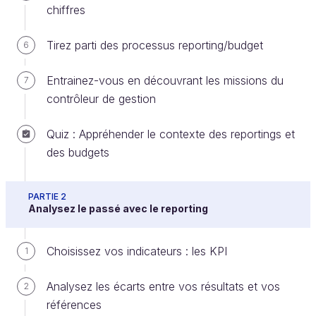
chiffres
Tirez parti des processus reporting/budget
6
Je voudrais terminer cette partie du cours par un
focus sur les coûts de personnel. Le sujet mérite
Entrainez-vous en découvrant les missions du
7
que l’on s’y arrête d’abord parce qu’il représente le
contrôleur de gestion
plus souvent une part très significative des coûts de
l’entreprise. De plus, il demande une attention
Quiz : Appréhender le contexte des reportings et
particulière sur plusieurs points :
des budgets
attention à la prise en compte de
tous les
coûts et de tous les allègements
;
PARTIE 2
Analysez le passé avec le reporting
attention à la
durée du travail
, qui peut
fausser certaines comparaisons ;
Choisissez vos indicateurs : les KPI
1
attention enfin au
suivi analytique des
temps
.
Analysez les écarts entre vos résultats et vos
2
références
Prenez tous les éléments en compte