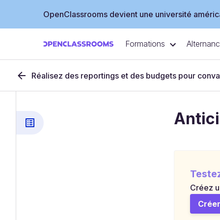
OpenClassrooms devient une université américa
Formations
Alternan
Réalisez des reportings et des budgets pour conva
Antici
Teste
Créez u
Créer