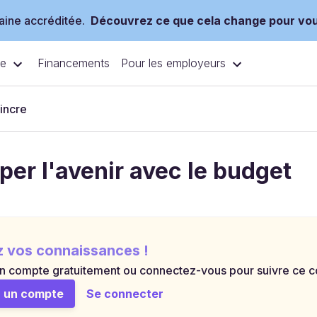
ine accréditée.
Découvrez ce que cela change pour vo
ce
Pour les employeurs
Financements
incre
per l'avenir avec le budget
z vos connaissances !
n compte gratuitement ou connectez-vous pour suivre ce cou
 un compte
Se connecter