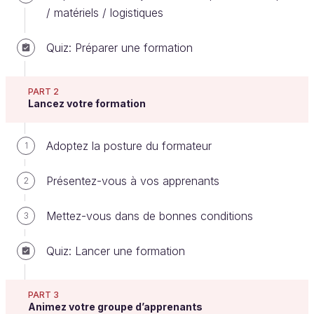
/ matériels / logistiques
Quiz: Préparer une formation
Donnez des consignes claires à vos
apprenants
PART 2
Lancez votre formation
Rien de pire que de ne pas comprendre ce que l’on
attend de nous, ou de partir dans la mauvaise
Adoptez la posture du formateur
1
direction et de s’en apercevoir après avoir fait un
long parcours. Pour ne pas faire vivre cela à vos
Présentez-vous à vos apprenants
2
stagiaires, soignez vos consignes !
Rédigez vos consignes toujours en amont pour
Mettez-vous dans de bonnes conditions
3
pouvoir les travailler sereinement et vous y référer le
Quiz: Lancer une formation
jour J.
Comment rédiger une bonne consigne ?
PART 3
Animez votre groupe d’apprenants