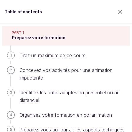
Table of contents
Animez votre séance de formation
PART 1
Préparez votre formation
Tirez un maximum de ce cours
Adoptez des techniques qui font la
1
différence
Concevez vos activités pour une animation
2
impactante
Welcome to the 100% online school for careers with
Identifiez les outils adaptés au présentiel ou au
3
a future.
distanciel
Get free access to all the features of this course
(quizzes, videos, unlimited access to all chapters) by
Organisez votre formation en co-animation
4
creating an account.
Create an account or log in
Préparez-vous au jour J : les aspects techniques
5