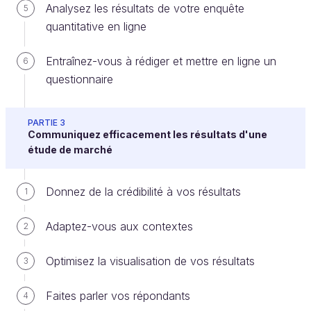
analyser les phénomènes conscients ou
Analysez les résultats de votre enquête
5
inconscients qui les animent ;
quantitative en ligne
décrypter leur manière de s’exprimer sur les
Entraînez-vous à rédiger et mettre en ligne un
thématiques étudiées.
6
questionnaire
Dans quels contextes les utiliser ? Lorsque vous
souhaitez :
PARTIE 3
Communiquez efficacement les résultats d'une
approfondir un sujet ;
étude de marché
appréhender des freins et des motivations
profondes ;
Donnez de la crédibilité à vos résultats
1
analyser leur mode d’expression.
Adaptez-vous aux contextes
2
Les deux techniques qualitatives les plus utilisées
sont :
Optimisez la visualisation de vos résultats
3
l’entretien de groupe, souvent appelé
focus
Faites parler vos répondants
4
group
;