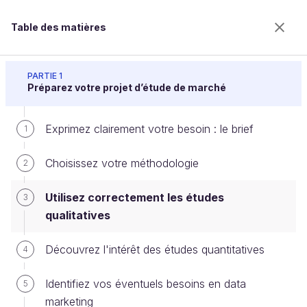
Table des matières
Réalisez une étude de marché
PARTIE 1
Préparez votre projet d’étude de marché
Exprimez clairement votre besoin : le brief
Utilisez correctement les études
1
qualitatives
Choisissez votre méthodologie
2
Utilisez correctement les études
3
Bienvenue sur l’école 100% en ligne des métiers qui
qualitatives
ont de l’avenir.
Bénéficiez gratuitement de toutes les fonctionnalités
Découvrez l'intérêt des études quantitatives
4
de ce cours (quiz, vidéos, accès illimité à tous les
chapitres) avec un compte.
Identifiez vos éventuels besoins en data
5
Créer un compte ou se connecter
marketing