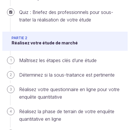
Quiz : Briefez des professionnels pour sous-
traiter la réalisation de votre étude
Dans ce chapitre, nous allons voir dans quels cas
utiliser les techniques qualitatives, et en quoi elles
consistent.
PARTIE 2
Réalisez votre étude de marché
Qu’est-ce qu’une étude qualitative ?
Maîtrisez les étapes clés d’une étude
1
Les études qualitatives se caractérisent par une
approche ouverte et très peu directive des
Déterminez si la sous-traitance est pertinente
2
personnes interrogées. Elles visent à mettre les
répondants en confiance, pour qu’ils s’expriment le
Réalisez votre questionnaire en ligne pour votre
3
plus librement possible sur les sujets abordés.
enquête quantitative
Leur objectif est de :
Réalisez la phase de terrain de votre enquête
4
quantitative en ligne
comprendre leur perception de la réalité ;