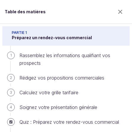
Table des matières
Réussissez vos rendez-vous commerciaux
PARTIE 1
Préparez un rendez-vous commercial
Rassemblez les informations qualifiant vos
Sécurisez votre vente
1
prospects
Rédigez vos propositions commerciales
2
Bienvenue sur l’école 100% en ligne des métiers qui
ont de l’avenir.
Calculez votre grille tarifaire
3
Bénéficiez gratuitement de toutes les fonctionnalités
de ce cours (quiz, vidéos, accès illimité à tous les
Soignez votre présentation générale
chapitres) avec un compte.
4
Créer un compte ou se connecter
Quiz : Préparez votre rendez-vous commercial