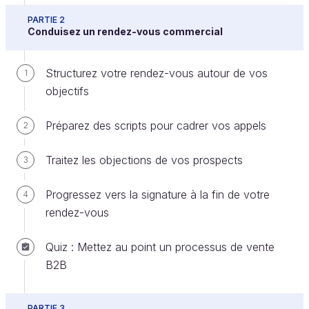
PARTIE 2
Malgré un accord, puis un contrat signé en bonne et
Conduisez un rendez-vous commercial
due forme, la vente n’est toujours pas gagnée. La
dernière étape que vous devez maîtriser – en tant
Structurez votre rendez-vous autour de vos
1
que commercial – est celle du paiement et de la
objectifs
satisfaction du client.
Préparez des scripts pour cadrer vos appels
2
En effet, vous pourrez sécuriser votre vente avec :
Traitez les objections de vos prospects
une attention particulière portée au droit de
3
rétractation ;
Progressez vers la signature à la fin de votre
4
la demande d’un acompte, voire d’un paiement
rendez-vous
intégral avant la livraison ;
et la mise en place d’un suivi de commande et
Quiz : Mettez au point un processus de vente
de qualité pour réduire le risque
B2B
d’insatisfaction, donc de retours et/ou de
demandes de remboursement.
PARTIE 3