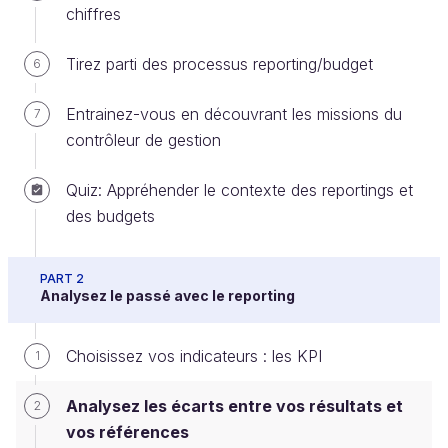
chiffres
Tirez parti des processus reporting/budget
6
Maintenant que vous savez choisir des indicateurs
clés, voyons comment les analyser. Vous allez les
Entrainez-vous en découvrant les missions du
7
comparer à des références que vous vous
contrôleur de gestion
donnez
.
Quiz: Appréhender le contexte des reportings et
Les références
sont en général :
des budgets
soit le budget ;
soit la période précédente ;
PART 2
Analysez le passé avec le reporting
soit le secteur.
Tout dépend de votre perspective… et des
Choisissez vos indicateurs : les KPI
1
données disponibles,
comme toujours !
Analysez les écarts entre vos résultats et
2
Une fois les références choisies, l’analyse va
vos références
consister à
repérer
et
expliquer
les écarts entre la