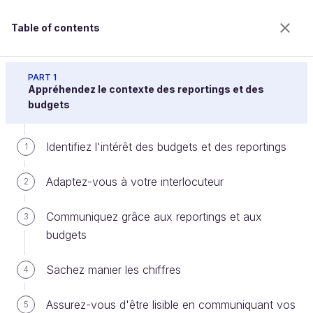
Table of contents
Réalisez des reportings et des budgets pour
convaincre
PART 1
Appréhendez le contexte des reportings et des
budgets
Analysez les écarts entre vos
Identifiez l'intérêt des budgets et des reportings
1
résultats et vos références
Adaptez-vous à votre interlocuteur
2
Welcome to the 100% online school for careers with
Communiquez grâce aux reportings et aux
3
a future.
budgets
Get free access to all the features of this course
(quizzes, videos, unlimited access to all chapters) by
Sachez manier les chiffres
4
creating an account.
Create an account or log in
Assurez-vous d'être lisible en communiquant vos
5