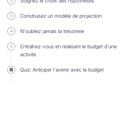
Soignez le choix des hypothèses
2
clients.
Construisez un modèle de projection
3
N'oubliez jamais la trésorerie
4
Entraînez-vous en réalisant le budget d'une
5
activité
Quiz: Anticiper l'avenir avec le budget
20% de vos actions déterminent 80% de vos
résultats selon le principe de Pareto
Cela signifie qu’empiriquement, il faut concentrer
l’analyse sur le
petit nombre de cas significatifs
.
Décomposez les écarts