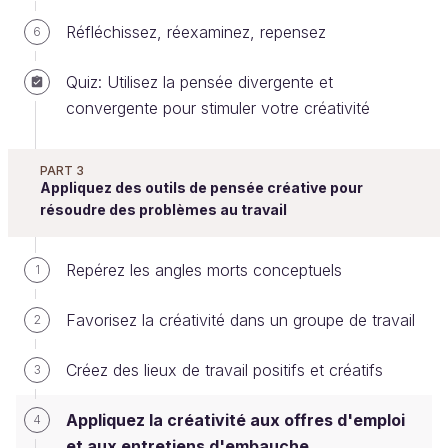
personnelles, et de la façon dont vous appliquez
Réfléchissez, réexaminez, repensez
6
ces compétences dans le monde du travail.
Quiz: Utilisez la pensée divergente et
C'est pour cette raison que des moyens créatifs ont
convergente pour stimuler votre créativité
été mis en place pour évaluer de potentiels
employés. Étudions donc ce que recherchent les
employeurs et, surtout, comment vous pouvez y
PART 3
Appliquez des outils de pensée créative pour
répondre.
résoudre des problèmes au travail
Soyez convaincant pour promouvoir
Repérez les angles morts conceptuels
vos compétences
1
Favorisez la créativité dans un groupe de travail
Le monde de l'écriture créative a un précepte bien
2
connu qui aide les écrivains à être plus imaginatifs
Créez des lieux de travail positifs et créatifs
3
lorsqu'ils décrivent une scène. Ce précepte,
c'est : «
Montre, ne dis pas
».
Appliquez la créativité aux offres d'emploi
4
Montrer quelque chose au lecteur rend la scène plus
et aux entretiens d'embauche