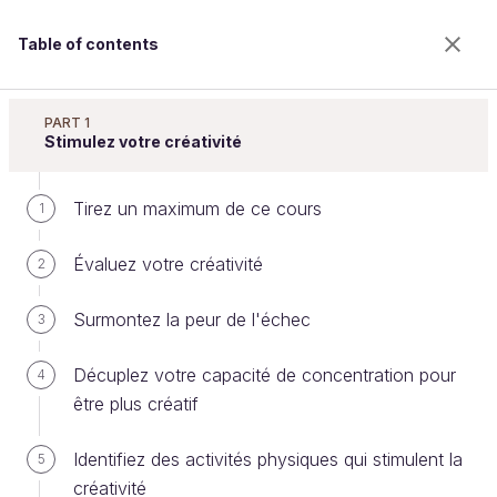
Table of contents
Développez votre créativité
PART 1
Stimulez votre créativité
Tirez un maximum de ce cours
Appliquez la créativité aux offres
1
d'emploi et aux entretiens
Évaluez votre créativité
2
d'embauche
Surmontez la peur de l'échec
3
Décuplez votre capacité de concentration pour
4
Welcome to the 100% online school for careers with
être plus créatif
a future.
Get free access to all the features of this course
Identifiez des activités physiques qui stimulent la
(quizzes, videos, unlimited access to all chapters) by
5
creating an account.
créativité