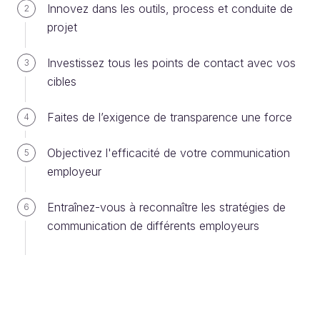
Innovez dans les outils, process et conduite de
2
Privilégiez le codéveloppement pour
projet
expliciter votre EVP
Investissez tous les points de contact avec vos
3
Dans le chapitre précédent, nous avons vu que
cibles
l’expression de la raison d’être et de la culture de
votre organisation permettent à vos talents de
Faites de l’exigence de transparence une force
4
mieux la comprendre. Qu’ils soient internes ou
appelés à vous rejoindre, elles les aident
Objectivez l'efficacité de votre communication
5
à s’identifier et se projeter dans votre projet collectif.
employeur
Entraînez-vous à reconnaître les stratégies de
En privilégiant une démarche d’introspection et
6
communication de différents employeurs
de codéveloppement, vous pourrez recueillir
rapidement des contributions des équipes
métiers, RH et communication, et vous mettre
d’accord sur les éléments les plus structurants
et distinctifs.