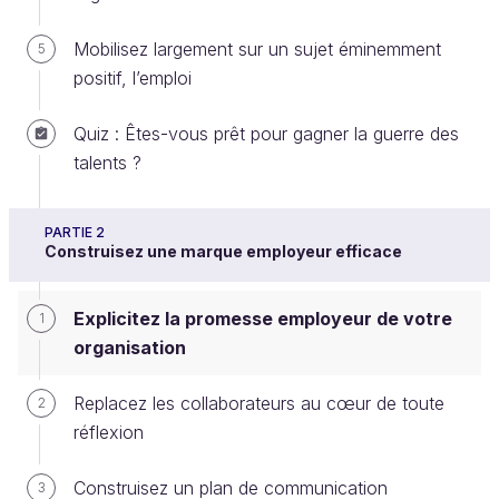
Mobilisez largement sur un sujet éminemment
5
positif, l’emploi
Nous avons vu que la communication employeur
est devenue l’une des priorités récurrentes des DRH
Quiz : Êtes-vous prêt pour gagner la guerre des
et qu’elle mobilise des équipes, souvent
talents ?
pluridisciplinaires, et des budgets toujours plus
importants.
PARTIE 2
Expliciter et décrire la proposition de valeur
Construisez une marque employeur efficace
commune à l’ensemble des employés revêt donc
une importance stratégique, alors qu’elle est bien
Explicitez la promesse employeur de votre
1
évidemment unique et spécifique à chaque
organisation
organisation. Elle peut également varier dans le
temps !
Replacez les collaborateurs au cœur de toute
2
réflexion
Ce travail essentiel est celui que l’on désigne
Construisez un plan de communication
3
souvent sous l’appellation d’EVP : Employee