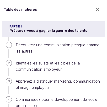
Table des matières
Développez la marque employeur de votre
organisation
PARTIE 1
Préparez-vous à gagner la guerre des talents
Découvrez une communication presque comme
Explicitez la promesse employeur
1
les autres
de votre organisation
Identifiez les sujets et les cibles de la
2
communication employeur
Bienvenue sur l’école 100% en ligne des métiers qui
ont de l’avenir.
Apprenez à distinguer marketing, communication
3
Bénéficiez gratuitement de toutes les fonctionnalités
et image employeur
de ce cours (quiz, vidéos, accès illimité à tous les
chapitres) avec un compte.
Communiquez pour le développement de votre
4
Créer un compte ou se connecter
organisation