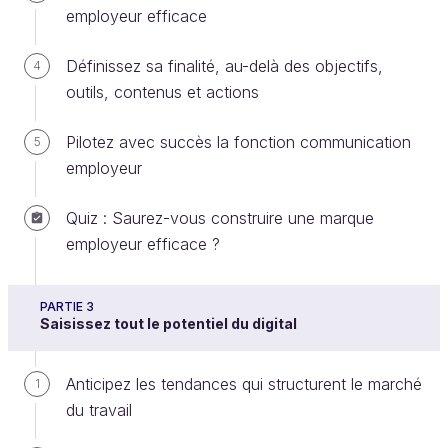
employeur efficace
Value Proposition.
Définissez sa finalité, au-delà des objectifs,
4
Pour rendre cette approche concrète, nous vous
outils, contenus et actions
proposons, dans la vidéo associée à ce cours, de
détailler la construction d’une EVP, en nous
Pilotez avec succès la fonction communication
5
appuyant sur un cas qui pourrait être celui d’une
employeur
jeune entreprise en croissance dans le domaine du
digital.
Quiz : Saurez-vous construire une marque
employeur efficace ?
Cette vidéo simule un atelier interne réunissant un
expert, un communicant et un RRH posant un
diagnostic et des premières pistes.
PARTIE 3
Saisissez tout le potentiel du digital
Cette saynète nous montre que beaucoup de
choses peuvent ressortir d’un tel exercice, et que
Anticipez les tendances qui structurent le marché
1
l’un des enjeux est de hiérarchiser les éléments
du travail
partagés, afin de faire des choix.