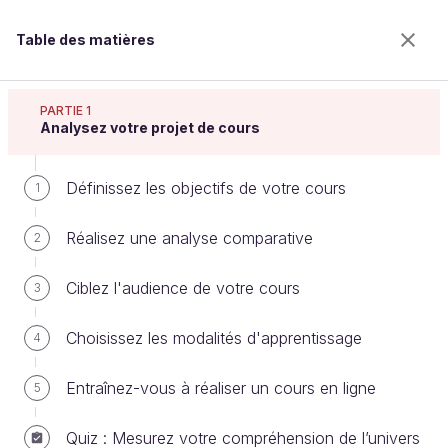
Table des matières
Réalisez un cours en ligne
PARTIE 1
Analysez votre projet de cours
Définissez les objectifs de votre cours
Réalisez un planning de production
1
Réalisez une analyse comparative
2
Bienvenue sur l’école 100% en ligne des métiers qui
Ciblez l'audience de votre cours
3
ont de l’avenir.
Bénéficiez gratuitement de toutes les fonctionnalités
Choisissez les modalités d'apprentissage
4
de ce cours (quiz, vidéos, accès illimité à tous les
chapitres) avec un compte.
Entraînez-vous à réaliser un cours en ligne
5
Créer un compte ou se connecter
Quiz : Mesurez votre compréhension de l’univers