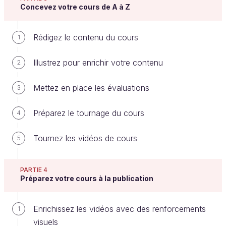
Ce n'est peut-être pas la phase la plus amusante ou
Concevez votre cours de A à Z
créative du processus de création de cours, mais
c'est essentiel au bon suivi de la production.
Rédigez le contenu du cours
1
Une stratégie de production sert à déterminer
Illustrez pour enrichir votre contenu
2
en somme vos choix méthodologiques pour :
Mettez en place les évaluations
3
la technique de
rédaction
,
le
tournage
et ses modalités.
Préparez le tournage du cours
4
Tournez les vidéos de cours
5
Calculez le temps de rédaction du contenu
Chez OpenClassrooms, les enseignants ont tous
PARTIE 4
des méthodologies différentes !
Préparez votre cours à la publication
Votre méthode doit vous permettre de prévoir
Enrichissez les vidéos avec des renforcements
1
combien de temps prendra la rédaction : combien de
visuels
jours pour telle et telle partie, etc.