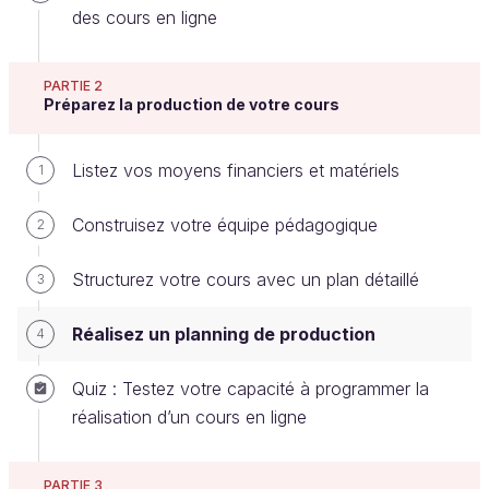
des cours en ligne
Définissez votre stratégie de
production
PARTIE 2
Préparez la production de votre cours
C'est important à ce stade, car cela va déterminer
combien de temps doit vous prendre chaque
Listez vos moyens financiers et matériels
1
tâche. Par conséquent, cela aura un impact sur
votre planning de production.
Construisez votre équipe pédagogique
2
Structurez votre cours avec un plan détaillé
3
Réalisez un planning de production
4
Quiz : Testez votre capacité à programmer la
réalisation d’un cours en ligne
PARTIE 3