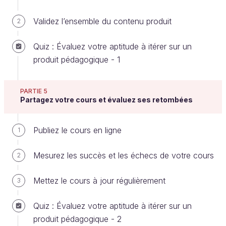
Validez l’ensemble du contenu produit
2
Dans le prochain chapitre, nous vous
donnons des conseils pour aborder l'exercice
Quiz : Évaluez votre aptitude à itérer sur un
de rédaction avec efficacité !
produit pédagogique - 1
In fine
, vous saurez combien de semaines (dédiées
PARTIE 5
à la rédaction) vous aurez besoin d'intégrer dans le
Partagez votre cours et évaluez ses retombées
planning.
Publiez le cours en ligne
1
Attention, n'oubliez pas de prévoir également
dans le planning les phases de :
Mesurez les succès et les échecs de votre cours
2
conception des exercices ;
Mettez le cours à jour régulièrement
3
relecture / vérification de l'orthographe ;
réécriture / correction / amendement.
Quiz : Évaluez votre aptitude à itérer sur un
produit pédagogique - 2