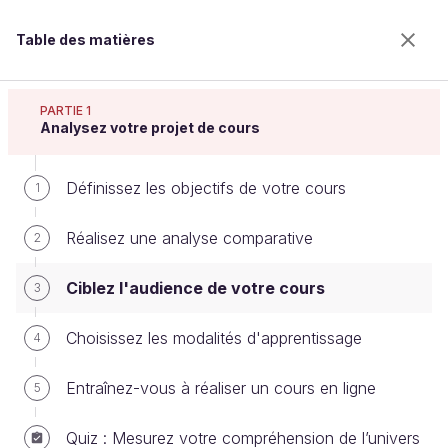
Table des matières
Réalisez un cours en ligne
PARTIE 1
Analysez votre projet de cours
Définissez les objectifs de votre cours
Ciblez l'audience de votre cours
1
Réalisez une analyse comparative
2
Bienvenue sur l’école 100% en ligne des métiers qui
Ciblez l'audience de votre cours
3
ont de l’avenir.
Bénéficiez gratuitement de toutes les fonctionnalités
Choisissez les modalités d'apprentissage
4
de ce cours (quiz, vidéos, accès illimité à tous les
chapitres) avec un compte.
Entraînez-vous à réaliser un cours en ligne
5
Créer un compte ou se connecter
Quiz : Mesurez votre compréhension de l’univers