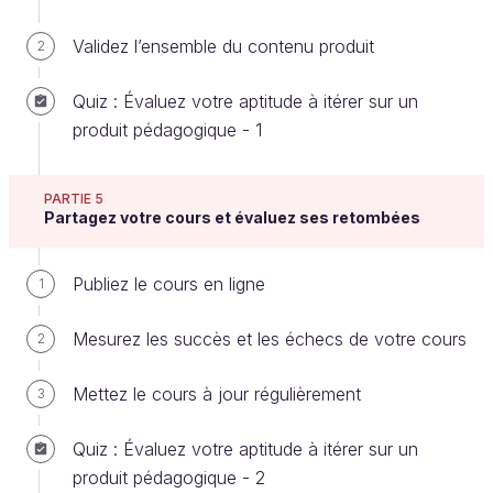
Ils ont sûrement une présentation à faire en
public.
Validez l’ensemble du contenu produit
2
Ils sont peut-être timides ou présentent des
Quiz : Évaluez votre aptitude à itérer sur un
signes de stress à l'idée de parler devant les
produit pédagogique - 1
autres.
Ils souhaitent certainement améliorer leur
PARTIE 5
gestuelle à l'oral.
Partagez votre cours et évaluez ses retombées
Il est possible que certains aient des tics
verbaux dont ils voudraient se débarrasser.
Publiez le cours en ligne
1
Etc.
Mesurez les succès et les échecs de votre cours
2
Vous pouvez ainsi faire une liste de toutes les
situations possibles.
Mettez le cours à jour régulièrement
3
Ces situations sont en général des raisons
Quiz : Évaluez votre aptitude à itérer sur un
pour lesquelles des individus vont s'inscrire à
produit pédagogique - 2