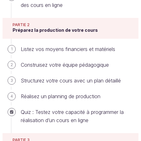
des cours en ligne
Grâce à l’étude de marché que vous avez réalisée :
PARTIE 2
vous avez une vision globale de votre
Préparez la production de votre cours
concurrence,
et vous avez une meilleure idée de ce qui fera
Listez vos moyens financiers et matériels
1
la différence pour votre cours.
Construisez votre équipe pédagogique
2
Maintenant, vous allez vous intéresser à vos futurs
utilisateurs. Mieux les connaître vous permettra de
Structurez votre cours avec un plan détaillé
3
concevoir un produit (votre cours) adapté à leurs
attentes !
Réalisez un planning de production
4
Identifiez le profil de vos futurs
Quiz : Testez votre capacité à programmer la
utilisateurs
réalisation d’un cours en ligne
Vous ne connaissez pas encore vos utilisateurs.
Vous ne les connaîtrez pas personnellement
PARTIE 3