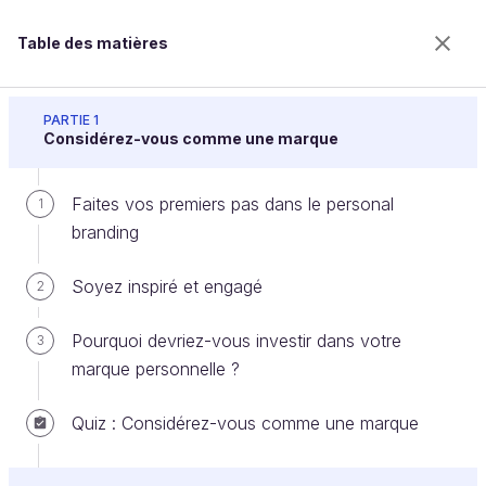
Table des matières
Développez votre personal branding
PARTIE 1
Considérez-vous comme une marque
Faites vos premiers pas dans le personal
Positionnez-vous sur votre marché
1
branding
Soyez inspiré et engagé
2
Bienvenue sur l’école 100% en ligne des métiers qui
ont de l’avenir.
Pourquoi devriez-vous investir dans votre
3
Bénéficiez gratuitement de toutes les fonctionnalités
marque personnelle ?
de ce cours (quiz, vidéos, accès illimité à tous les
chapitres) avec un compte.
Quiz : Considérez-vous comme une marque
Créer un compte ou se connecter