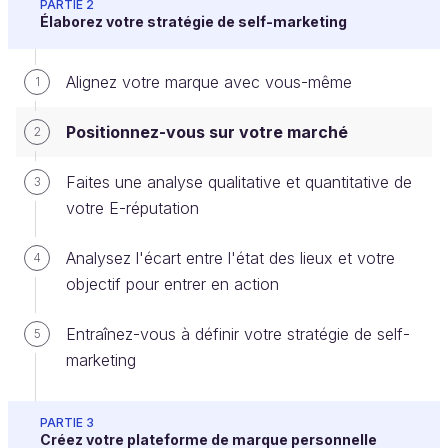
PARTIE 2
Élaborez votre stratégie de self-marketing
Vous connaissez vos objectifs et vous avez
désormais défini votre marque. Vous connaissez
Alignez votre marque avec vous-même
1
parfaitement votre offre. Qu’en est-il de la demande
? Et comment allez-vous y répondre ?
Positionnez-vous sur votre marché
2
Votre marché est l’endroit où l’offre (c’est-à-dire
Faites une analyse qualitative et quantitative de
3
vous, votre marque que vous venez de définir) et la
votre E-réputation
demande (vos prospects, clients, employeurs,
investisseurs…) vont se rencontrer, pour créer des
Analysez l'écart entre l'état des lieux et votre
4
opportunités. Afin de savoir comment positionner
objectif pour entrer en action
votre marque, vous devez donc connaître ce
marché.
Entraînez-vous à définir votre stratégie de self-
5
marketing
Pour certains d’entre vous, cela peut être très clair,
surtout si vous cherchez une évolution en interne
par exemple. Dans ce cas, vous connaîtrez
PARTIE 3
relativement bien votre marché, la concurrence, les
Créez votre plateforme de marque personnelle