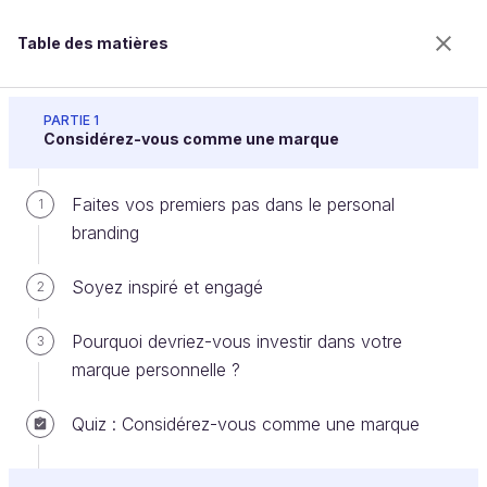
Table des matières
Développez votre personal branding
PARTIE 1
Considérez-vous comme une marque
Faites vos premiers pas dans le personal
Définissez votre ligne éditoriale
1
branding
Soyez inspiré et engagé
2
Bienvenue sur l’école 100% en ligne des métiers qui
ont de l’avenir.
Pourquoi devriez-vous investir dans votre
3
Bénéficiez gratuitement de toutes les fonctionnalités
marque personnelle ?
de ce cours (quiz, vidéos, accès illimité à tous les
chapitres) avec un compte.
Quiz : Considérez-vous comme une marque
Créer un compte ou se connecter