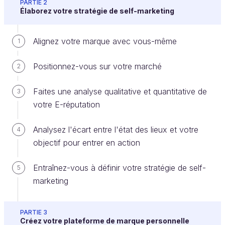
PARTIE 2
Élaborez votre stratégie de self-marketing
Nous venons de nous intéresser à la représentation
visuelle de votre marque. Vous savez maintenant ce
Alignez votre marque avec vous-même
1
qu’il vous reste à faire pour donner vie visuellement
à votre marque. Intéressons-nous maintenant à sa
Positionnez-vous sur votre marché
2
représentation écrite, la manière dont votre marque
va s’exprimer. Vous l’avez compris, nous allons
Faites une analyse qualitative et quantitative de
3
parler ici de votre charte éditoriale.
votre E-réputation
Pourquoi définir une ligne éditoriale ?
Analysez l'écart entre l'état des lieux et votre
4
objectif pour entrer en action
Au même titre que votre charte graphique qui définit
votre identité visuelle, la ligne éditoriale n’est pas
Entraînez-vous à définir votre stratégie de self-
5
une simple contrainte que vous vous imposez. Elle
marketing
est une nécessité à bien des niveaux pour assurer la
bonne compréhension de votre marque. Elle garantit
PARTIE 3
:
Créez votre plateforme de marque personnelle