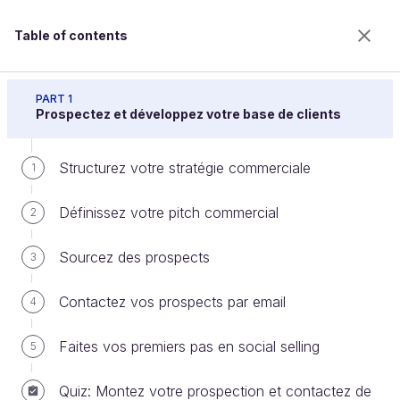
Table of contents
Initiez-vous aux techniques commerciales
PART 1
Prospectez et développez votre base de clients
Structurez votre stratégie commerciale
Lancez-vous dans le métier !
1
Définissez votre pitch commercial
2
Welcome to the 100% online school for careers with
Sourcez des prospects
3
a future.
Get free access to all the features of this course
Contactez vos prospects par email
4
(quizzes, videos, unlimited access to all chapters) by
creating an account.
Faites vos premiers pas en social selling
5
Create an account or log in
Quiz: Montez votre prospection et contactez de