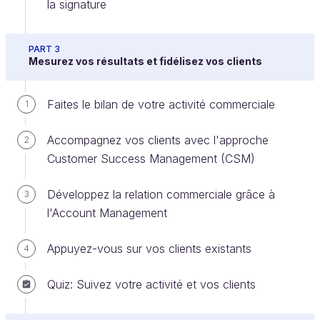
la signature
Vous avez aimé ce cours ?
PART 3
Mesurez vos résultats et fidélisez vos clients
Les techniques commerciales que vous avez
apprises dans ce cours sont au coeur des
Faites le bilan de votre activité commerciale
1
compétences d'un commercial chargé d'affaires. Et
si vous vous lanciez en allant plus loin dans
Accompagnez vos clients avec l'approche
2
l'apprentissage pour devenir un expert commercial ?
Customer Success Management (CSM)
Découvrez notre
parcours certifié Attaché
Développez la relation commerciale grâce à
3
commercial,
pour apprendre le métier à l'heure du
l'Account Management
numérique, et réussir votre reconversion !
Appuyez-vous sur vos clients existants
4
Any feedback to share with us?
Quiz: Suivez votre activité et vos clients
Ever considered an OpenClassrooms