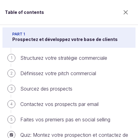
Table of contents
Initiez-vous aux techniques commerciales
PART 1
Prospectez et développez votre base de clients
Structurez votre stratégie commerciale
Négociez les conditions et finalisez
1
la vente
Définissez votre pitch commercial
2
Sourcez des prospects
3
Welcome to the 100% online school for careers with
a future.
Contactez vos prospects par email
4
Get free access to all the features of this course
(quizzes, videos, unlimited access to all chapters) by
Faites vos premiers pas en social selling
5
creating an account.
Create an account or log in
Quiz: Montez votre prospection et contactez de