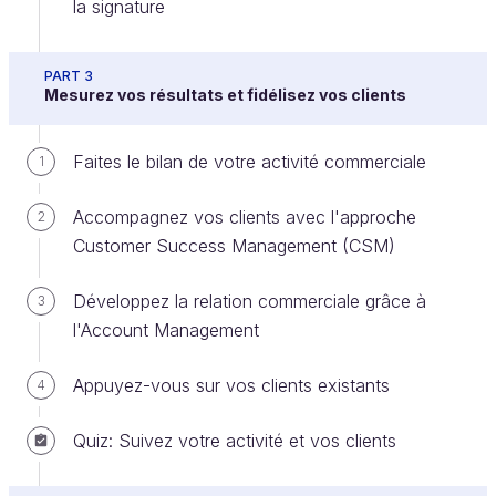
la signature
vos rendez-vous commerciaux
".
Insistez sur les objectifs, la valeur et
PART 3
Mesurez vos résultats et fidélisez vos clients
non le prix
Faites le bilan de votre activité commerciale
Lorsque l'acheteur tente de renégocier le prix,
1
revenez à la proposition de valeur de votre solution
Accompagnez vos clients avec l'approche
2
et montrez en quoi celle-ci va l'aider à atteindre ses
Customer Success Management (CSM)
objectifs. Essayez de mettre en lumière le ROI (ou
retour sur investissement
) en mettant en relief
Développez la relation commerciale grâce à
3
l'investissement (le coût) par rapport à ce que cela
l'Account Management
va rapporter.
Si l'acheteur trouve que c'est trop cher, demandez
Appuyez-vous sur vos clients existants
4
lui d'étayer exactement en quoi cela est trop cher. À
vous de reprendre la méthodologie liée aux
Quiz: Suivez votre activité et vos clients
objections.