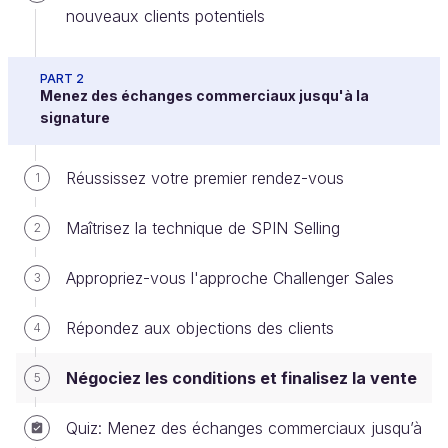
nouveaux clients potentiels
Bravo, vous avez bien répondu aux objections de
PART 2
Menez des échanges commerciaux jusqu'à la
votre prospect, et celui-ci vous demande une
signature
proposition commerciale !
Il est probable que l'acheteur cherche à renégocier
Réussissez votre premier rendez-vous
1
les conditions, en particulier si vous êtes en B-to-B
et que vous traitez avec le département des achats.
Maîtrisez la technique de SPIN Selling
2
Voici donc quelques règles à prendre en compte
Appropriez-vous l'approche Challenger Sales
3
pour négocier et mener à la signature dans les
meilleures conditions.
Répondez aux objections des clients
4
Négociez les conditions et finalisez la vente
5
Pour en savoir plus sur comment rédiger une
proposition commerciale
, je vous invite à
Quiz: Menez des échanges commerciaux jusqu’à
lire le chapitre, issu du cours "
Réussissez