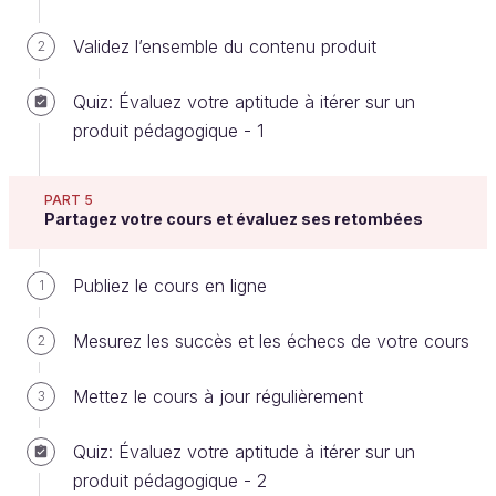
Ils ont sûrement une présentation à faire en
public.
Validez l’ensemble du contenu produit
2
Ils sont peut-être timides ou présentent des
Quiz: Évaluez votre aptitude à itérer sur un
signes de stress à l'idée de parler devant les
produit pédagogique - 1
autres.
Ils souhaitent certainement améliorer leur
PART 5
gestuelle à l'oral.
Partagez votre cours et évaluez ses retombées
Il est possible que certains aient des tics
verbaux dont ils voudraient se débarrasser.
Publiez le cours en ligne
1
Etc.
Mesurez les succès et les échecs de votre cours
2
Vous pouvez ainsi faire une liste de toutes les
situations possibles.
Mettez le cours à jour régulièrement
3
Ces situations sont en général des raisons
Quiz: Évaluez votre aptitude à itérer sur un
pour lesquelles des individus vont s'inscrire à
produit pédagogique - 2