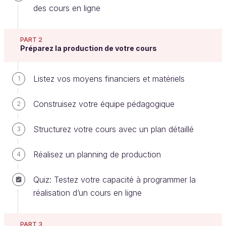
des cours en ligne
Grâce à l’étude de marché que vous avez réalisée :
PART 2
vous avez une vision globale de votre
Préparez la production de votre cours
concurrence,
et vous avez une meilleure idée de ce qui fera
Listez vos moyens financiers et matériels
1
la différence pour votre cours.
Construisez votre équipe pédagogique
2
Maintenant, vous allez vous intéresser à vos futurs
utilisateurs. Mieux les connaître vous permettra de
Structurez votre cours avec un plan détaillé
3
concevoir un produit (votre cours) adapté à leurs
attentes !
Réalisez un planning de production
4
Identifiez le profil de vos futurs
Quiz: Testez votre capacité à programmer la
utilisateurs
réalisation d’un cours en ligne
Vous ne connaissez pas encore vos utilisateurs.
Vous ne les connaîtrez pas personnellement
PART 3