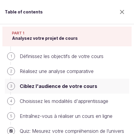
Table of contents
Réalisez un cours en ligne
PART 1
Analysez votre projet de cours
Définissez les objectifs de votre cours
Ciblez l'audience de votre cours
1
Réalisez une analyse comparative
2
Welcome to the 100% online school for careers with
Ciblez l'audience de votre cours
3
a future.
Get free access to all the features of this course
Choisissez les modalités d'apprentissage
4
(quizzes, videos, unlimited access to all chapters) by
creating an account.
Entraînez-vous à réaliser un cours en ligne
5
Create an account or log in
Quiz: Mesurez votre compréhension de l’univers