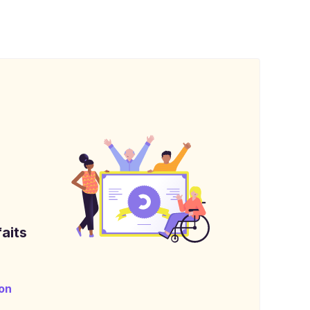
aits
on