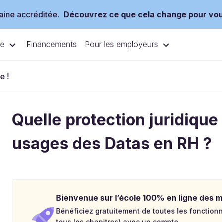
ine accréditée.
Découvrez ce que cela change pour vo
ce
Pour les employeurs
Financements
e !
Quelle protection juridique
usages des Datas en RH ?
Bienvenue sur l’école 100% en ligne des mé
Bénéficiez gratuitement de toutes les fonctionna
tous les chapitres) avec un compte.