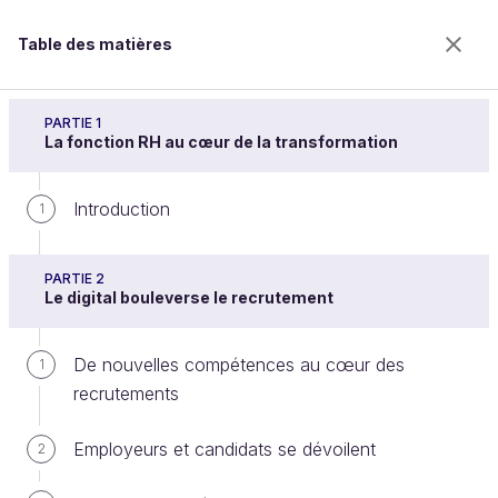
Table des matières
La fonction RH au coeur de la transformation
digitale !
PARTIE 1
La fonction RH au cœur de la transformation
Introduction
Les organisations et le
1
management sont recomposés par
PARTIE 2
le digital
Le digital bouleverse le recrutement
De nouvelles compétences au cœur des
1
Bienvenue sur l’école 100% en ligne des métiers qui
recrutements
ont de l’avenir.
Bénéficiez gratuitement de toutes les fonctionnalités
Employeurs et candidats se dévoilent
2
de ce cours (quiz, vidéos, accès illimité à tous les
chapitres) avec un compte.