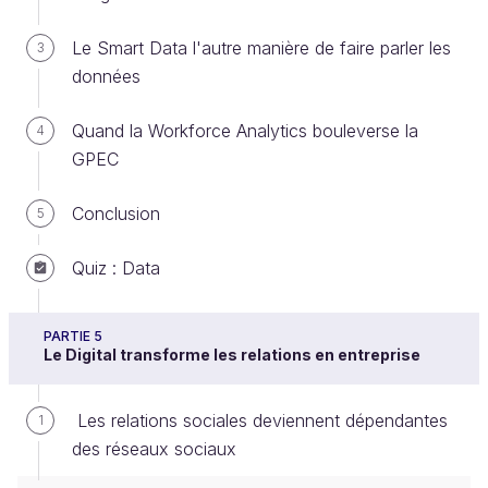
la planification, la coordination et le contrôle et une
Le Smart Data l'autre manière de faire parler les
3
bonne partie de l’organisation sont en passe d’être
données
déléguées aux algorithmes. Restent la gestion des
conflits, l’affectation des responsabilités et
Quand la Workforce Analytics bouleverse la
4
l’entretien de la motivation au travail des
GPEC
collaborateurs qu’il convient de réinventer.
Avez-vous une suggestion pour nous ?
Conclusion
5
Quiz : Data
Et si vous obteniez un diplôme
OpenClassrooms ?
PARTIE 5
Le Digital transforme les relations en entreprise
Formations jusqu’à 100 % financées
Date de début flexible
Les relations sociales deviennent dépendantes
1
Projets professionnalisants
des réseaux sociaux
Mentorat individuel